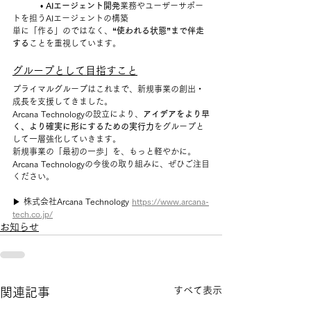
	• 
AIエージェント開発
業務やユーザーサポー
トを担うAIエージェントの構築
単に「作る」のではなく、
“使われる状態”まで伴走
する
ことを重視しています。
グループとして目指すこと
プライマルグループはこれまで、新規事業の創出・
成長を支援してきました。
Arcana Technologyの設立により、
アイデアをより早
く、より確実に形にするための実行力
をグループと
して一層強化していきます。
新規事業の「最初の一歩」を、もっと軽やかに。
Arcana Technologyの今後の取り組みに、ぜひご注目
ください。
▶ 株式会社Arcana Technology 
https://www.arcana-
tech.co.jp/
お知らせ
すべて表示
関連記事