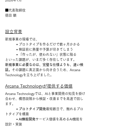
2026年1月
■代表取締役
徳田 顕
設立背景
新規事業の現場では、
	• プロトタイプを作るだけで数ヶ月かかる
	• 検証前に熱量や予算が尽きてしまう
	• 「作ったが、使われない」状態に陥る
といった課題が、いまだ多く存在しています。
新規事業に必要なのは、完璧な仕様よりも、速い検
証。
その課題に真正面から向き合うため、Arcana 
Technologyを立ち上げました。
Arcana Technologyが提供する価値
Arcana Technologyでは、AIと事業開発の知見を掛け
合わせ、構想段階から検証・改善までを高速で回し
ます。
	• 
プロトタイプ開発
最短数日で、触れるプロ
トタイプを構築
	• 
AI機能開発
サービス価値を高めるAI機能を
設計・実装