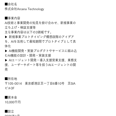
■会社名
株式会社Arcana Technology
■事業内容
AI技術と事業開発の知見を掛け合わせ、新規事業の
立ち上げ・検証支援等
主な事業内容は以下の3領域です。
▶ 新規事業プロトタイピング構想段階のアイデア
を、AIを活用して最短期間でプロトタイプとして具
体化
▶ AI機能開発・実装プロダクトやサービスに組み込
むAI機能の設計・開発・実装支援
▶ AIエージェント開発・導入支援営業支援、業務支
援、ユーザーサポート等を担うAIエージェントの開
発
■所在地
〒105-0014　東京都港区芝一丁目6番10号　芝SIA
ビル3F
■資本金
10,000千円
■設立