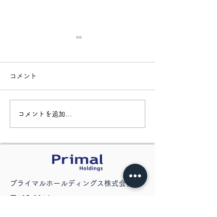
コメント
コメントを追加…
【SNS更新】CxOインタ
【お知らせ】一
ビューを公開しました
を推進する「株
Omusubi Te
げました
​プライマルホールディングス株式会社
〒105-0014
東京都港区芝一丁目6番10号 芝SIAビル