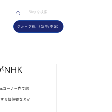
用
グループ​採用(新卒/中途)
NHK
のNewsコーナー内で紹
対する価値観などが