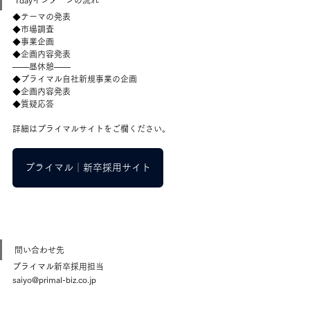
1dayインターンの流れ
◆テーマの発表
◆市場調査
◆事業企画
◆企画内容発表
――昼休憩――
◆プライマル自社新規事業の企画
◆企画内容発表
◆質疑応答
詳細はプライマルサイトをご欄ください。
プライマル│新卒採用サイト
問い合わせ先
プライマル新卒採用担当
saiyo@primal-biz.co.jp