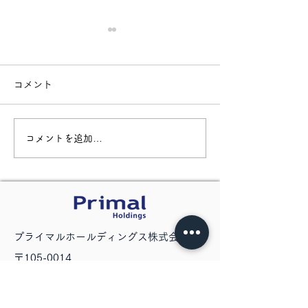
コメント
コメントを追加…
【新卒向け】プライマル
【新卒向けマッ
グループ採用担当面談実
用】プライマル
施のお知らせ
採用担当面談開
らせ
​プライマルホールディングス株式会社
〒105-0014
東京都港区芝一丁目6番10号 芝SIAビル
3F