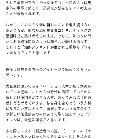
そして事業が立ち上がった後でも、当然のように想
定外の事態は起こり、迅速な対処法をすぐに考える
ことが求められます。
しかし、このような
常に新しいことを考え続けられ
るところが、他ならぬ新規事業コンサルティングの
醍醐味
だと私は考えています。そして、解のない問
いにある種禅問答のように向き合い続ける過程で、
これほど
「知的タフネス」が磨かれる環境
もプライ
マルならではだと思います。
最後に候補者の方へのメッセージで締めくくろうと
思います。
大企業においてもイノベーション人材が強く求めら
れている近年、これからの時代に活躍していくのは
新しい価値創造ができる人材、言ってみれば「創造
者」だと考えています。私自身を含めそういう人材
になりたい方にとって、新規事業という事業の中で
の新しい価値創造のみにあえて取り組んでいるプラ
イマルは、最適な環境だと思います。
志を同じくする「創造者への道」（ニーチェの『ツ
ァラトゥストラはかく語りき』より引用）を歩みた