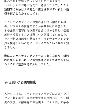
鑑みて知的価値を持っているのだと言えます。
しかし、それが尊い行為だと認識した上で、
たとえ
短期的でも私はより社会に還元されやすい新しい価
値を創造したかった
のです。
こうしてアカデミアとは別の道を探し始めたもの
の、ビジネスの世界でどこか事業会社に所属して、
その企業の要望に沿う形で自分の求める新しい価値
創造を模索することは難しいと認識していました。
そこで将来の起業を見据えて、コンサルティング業
界を検討している時に、プライマルという会社を知
りました。
戦略コンサルティングファームでありながら、財務
的成果を約束しにくい新規事業にあえて注力してい
るところに魅力を感じ入社
しました。
考え続ける醍醐味
入社して以来、ソーシャルヒアリングによるインバ
ウンド動向調査、大手物流企業の社内ベンチャー制
度の支援、金融業界での新規サービス企画、大手不