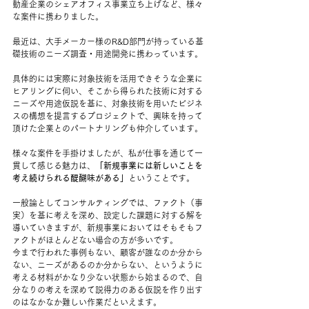
動産企業のシェアオフィス事業立ち上げなど、様々
な案件に携わりました。
最近は、大手メーカー様のR&D部門が持っている基
礎技術のニーズ調査・用途開発に携わっています。
具体的には実際に対象技術を活用できそうな企業に
ヒアリングに伺い、そこから得られた技術に対する
ニーズや用途仮説を基に、対象技術を用いたビジネ
スの構想を提言するプロジェクトで、興味を持って
頂けた企業とのパートナリングも仲介しています。
様々な案件を手掛けましたが、私が仕事を通じて一
貫して感じる魅力は、
「新規事業には新しいことを
考え続けられる醍醐味がある」
ということです。
一般論としてコンサルティングでは、ファクト（事
実）を基に考えを深め、設定した課題に対する解を
導いていきますが、新規事業においてはそもそもフ
ァクトがほとんどない場合の方が多いです。
今まで行われた事例もない、顧客が誰なのか分から
ない、ニーズがあるのか分からない、というように
考える材料がかなり少ない状態から始まるので、自
分なりの考えを深めて説得力のある仮説を作り出す
のはなかなか難しい作業だといえます。