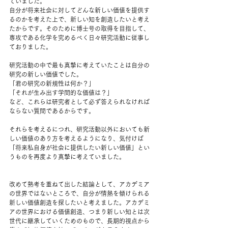
ていました。
自分が将来社会に対してどんな新しい価値を提供す
るのかを考えた上で、新しい知を創造したいと考え
たからです。そのために博士号の取得を目指して、
専攻である化学を究めるべく日々研究活動に従事し
ておりました。
研究活動の中で最も真摯に考えていたことは自分の
研究の新しい価値でした。
「君の研究の新規性は何か？」
「それが生み出す学問的な価値は？」
など、これらは研究者として必ず答えられなければ
ならない質問であるからです。
それらを考えるにつれ、研究活動以外においても新
しい価値のあり方を考えるようになり、気付けば
「将来私自身が社会に提供したい新しい価値」とい
うものを再度より真摯に考えていました。
改めて熟考を重ねて出した結論として、アカデミア
の世界ではないところで、自分が情熱を傾けられる
新しい価値創造を探したいと考えました。アカデミ
アの世界における価値創造、つまり新しい知とは次
世代に継承していくためのもので、長期的視点から