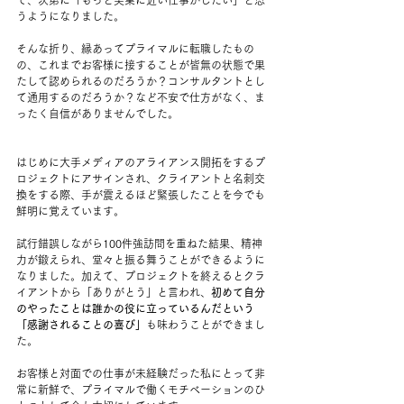
て、次第に「もっと実業に近い仕事がしたい」と思
うようになりました。
そんな折り、縁あってプライマルに転職したもの
の、これまでお客様に接することが皆無の状態で果
たして認められるのだろうか？コンサルタントとし
て通用するのだろうか？など不安で仕方がなく、ま
ったく自信がありませんでした。
はじめに大手メディアのアライアンス開拓をするプ
ロジェクトにアサインされ、クライアントと名刺交
換をする際、手が震えるほど緊張したことを今でも
鮮明に覚えています。
試行錯誤しながら100件強訪問を重ねた結果、精神
力が鍛えられ、堂々と振る舞うことができるように
なりました。加えて、プロジェクトを終えるとクラ
イアントから「ありがとう」と言われ、
初めて自分
のやったことは誰かの役に立っているんだという
「感謝されることの喜び」
も味わうことができまし
た。
お客様と対面での仕事が未経験だった私にとって非
常に新鮮で、プライマルで働くモチベーションのひ