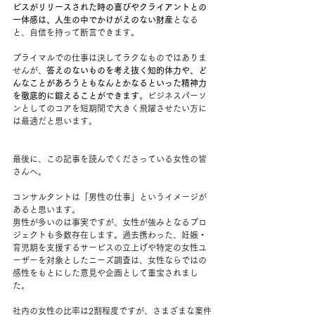
ビスがリリースされた時の喜びやクライアントとの
一体感は、人生の中でかけがえのない財産
となる
と、自信を持って断言できます。
プライマルでの仕事は決してラクなものではありま
せんが、
答えのないものを考え抜く知的体力や、ど
んなことがあろうともなんとかなるといった精神力
を徹底的に鍛えることができます
。ビジネスパーソ
ンとしてのコアを短期間で大きく飛躍させたい方に
は最適だと思います。
最後に、この記事を読んでくださっている女性の皆
さんへ。
コンサルタントは「男性の仕事」というイメージが
あると思います。
男性が多いのは事実ですが、女性が強みとなるプロ
ジェクトも多数存在します。過去携わった、妊娠・
育児期を支援するサービスの立上げや特定の女性ユ
ーザーを対象としたニーズ調査は、女性ならではの
感性をもとにした意見や企画として重宝されまし
た。
社内の女性の比率は2割程度ですが、さまざまな案件