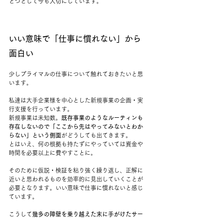
とつとして今も大切にしています。
いい意味で「仕事に慣れない」から
面白い
少しプライマルの仕事について触れておきたいと思
います。
私達は大手企業様を中心とした新規事業の企画・実
行支援を行っています。
新規事業は未知数。
既存事業のようなルーティンも
存在しないので「ここから先はやってみないとわか
らない」という側面
がどうしても出てきます。
とはいえ、何の根拠も持たずにやっていては資金や
時間を必要以上に費やすことに。
そのために仮説・検証を粘り強く繰り返し、正解に
近いと思われるものを効率的に見出していくことが
必要となります。いい意味で仕事に慣れないと感じ
ています。
こうして
幾多の障壁を乗り越えた末に手がけたサー