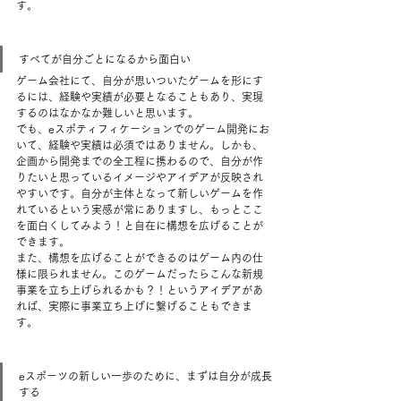
す。
すべてが自分ごとになるから面白い
ゲーム会社にて、自分が思いついたゲームを形にす
るには、経験や実績が必要となることもあり、実現
するのはなかなか難しいと思います。
でも、eスポティフィケーションでのゲーム開発にお
いて、経験や実績は必須ではありません。しかも、
企画から開発までの全工程に携わるので、自分が作
りたいと思っているイメージやアイデアが反映され
やすいです。自分が主体となって新しいゲームを作
れているという実感が常にありますし、もっとここ
を面白くしてみよう！と自在に構想を広げることが
できます。
また、構想を広げることができるのはゲーム内の仕
様に限られません。このゲームだったらこんな新規
事業を立ち上げられるかも？！というアイデアがあ
れば、実際に事業立ち上げに繋げることもできま
す。
eスポーツの新しい一歩のために、まずは自分が成長
する