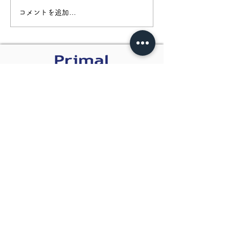
コメントを追加…
新規事業について代表に
[採用募集]新規
聞きました
げITエンジニア
​プライマルホールディングス株式会社
〒105-0014
東京都港区芝一丁目6番10号 芝SIAビル
3F
プライバシーポリシー
​© 2020 Primal Holdings Co.,Ltd