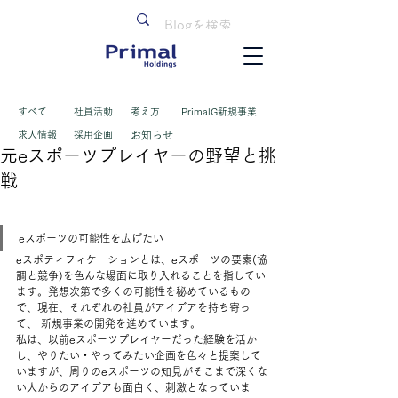
すべて
​社員活動
考え方
PrimalG新規事業
求人情報
採用企画
お知らせ
元eスポーツプレイヤーの野望と挑
戦
eスポーツの可能性を広げたい
eスポティフィケーションとは、eスポーツの要素(協
調と競争)を色んな場面に取り入れることを指してい
ます。発想次第で多くの可能性を秘めているもの
で、現在、それぞれの社員がアイデアを持ち寄っ
て、 新規事業の開発を進めています。
私は、以前eスポーツプレイヤーだった経験を活か
し、やりたい・やってみたい企画を色々と提案して
いますが、周りのeスポーツの知見がそこまで深くな
い人からのアイデアも面白く、刺激となっていま