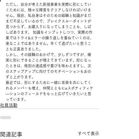
ただし、自分が考えた新規事業を実際に形にしてい
くためには、様々な障害をクリアしなければいけま
せん。現状、私自身はそのための経験と知識がまだ
まだ不足しているので、ブレイクスルーポイントが 
見つからず、お蔵入りになってしまうことも、しば
しばあります。 知識をインプットしつつ、実際の作
業ではトライ&エラーの繰り返しを重ねていくのは、
楽なことではありません。辛くて逃げたいと思うこ
とも正直ありました。
しかし、その経験のおかげで、少しずつですが、確
実に形にできることが増えてきています。形になっ
たときは、格別の達成感や喜びを味わえますし、次
のステップアップに向けてのモチベーションもおの
ずと上がります。
最近では、形にするために一緒に苦楽を共にしてく
れるメンバーも増え、仲間とともにeスポティフィケ
―ションのフィールドをもっと広げていきたいと思
っています。
社員活動
すべて表示
関連記事