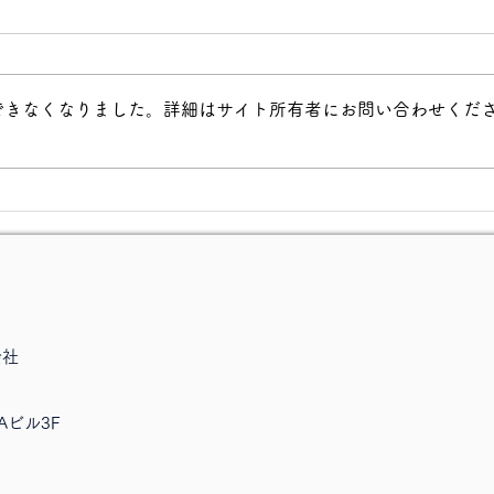
できなくなりました。詳細はサイト所有者にお問い合わせくだ
新規事業のアイデア出しは難
新規
しくない
「実
会社
Aビル3F