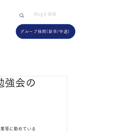
用
グループ​採用(新卒/中途)
勉強会の
企業等に勤めている