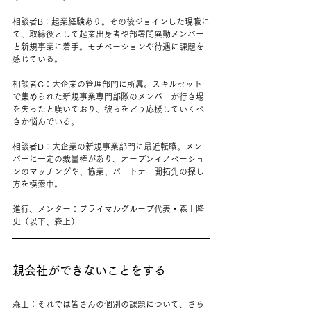
相談者B：起業経験あり。その後ジョインした現職に
て、取締役として起業出身者や部署間異動メンバー
と新規事業に着手。モチベーションや待遇に課題を
感じている。
相談者C：大企業の管理部門に所属。スキルセット
で集められた新規事業専門部隊のメンバーが行き場
を失ったと嘆いており、彼らをどう応援していくべ
きか悩んでいる。
相談者D：大企業の新規事業部門に最近転職。メン
バーに一定の裁量権があり、オープンイノベーショ
ンのマッチングや、協業、パートナー開拓先の探し
方を模索中。
進行、メンター：プライマルグループ代表・森上隆
史（以下、森上）
親会社ができないことをする
森上：それでは皆さんの個別の課題について、さら