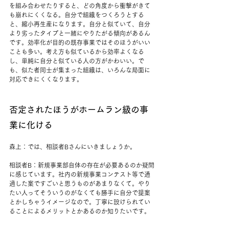
を組み合わせたりすると、どの角度から衝撃がきて
も崩れにくくなる。自分で組織をつくろうとする
と、縮小再生産になります。自分と似ていて、自分
より劣ったタイプと一緒にやりたがる傾向があるん
です。効率化が目的の既存事業ではそのほうがいい
ことも多い。考え方も似ているから効率よくなる
し、単純に自分と似ている人の方がかわいい。で
も、似た者同士が集まった組織は、いろんな局面に
対応できにくくなります。
否定されたほうがホームラン級の事
業に化ける
森上：では、相談者Bさんにいきましょうか。
相談者B：新規事業部自体の存在が必要あるのか疑問
に感じています。社内の新規事業コンテスト等で通
過した案ですごいと思うものがあまりなくて。やり
たい人ってそういうのがなくても勝手に自分で提案
とかしちゃうイメージなので。丁寧に設けられてい
ることによるメリットとかあるのか知りたいです。