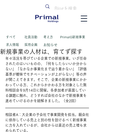
すべて
​社員活動
考え方
PrimalG新規事業
求人情報
採用企画
お知らせ
新規事業の人材は、育てず探す
年々活況を帯びている企業での新規事業。いざ任命
されたのはいいものの、「何をしたらいいか分から
ない」「なかなか事業化まで辿り着かない」「評価
基準が曖昧でモチベーションが上がらない」等の声
が聞こえてきます。そこで、企業の新規事業にかか
わっている方、これからかかわる方を対象とした無
料相談会を9月14日に開催。各参加者が直面してい
る課題に触れ、どうすれば会社のなかで新規事業を
進めていけるのかを紐解きました。（全2回）
相談者A：大企業の子会社で事業開発を担当。親会社
に依存している売上と別の柱を設けるべく新規事業
に力を入れているが、会社からは直近の売上増も求
められている。