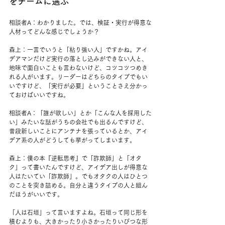
をチームに選ぶ
相談者A：わかりました。では、検証・実行が得意な
人材ってどんな感じでしょうか？
森上：一言でいうと「粘り強い人」ですかね。アイ
デアマンだけど実行の落とし込みができない人と、
地味で面白いことも言わないけど、コツコツつめき
れる人がいます。リーダーはどちらのタイプでもい
いですけど、「実行が必要」ということさえ分かっ
ておけばいいですね。
相談者A：「誰が欲しい」とか「こんな人を採用した
い」みたいな話がうちの会社でも出るんですけど、
普段新しいことにアンテナを張っているとか、アイ
デア系の人がどうしても挙がってしまいます。
森上：僕の本『逆転思考』で「詐欺師」と「オタ
ク」って書いたんですけど、アイデア出しが得意な
人はたいてい「詐欺師」。でもオタクの人はひとつ
のことを突き詰める。自分と違うタイプの人と組ん
だほうがいいです。
「人は石垣」って言いますよね。石垣って同じ形を
積むよりも、大きかったり小さかったりいびつな形