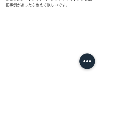
拓事例があったら教えて欲しいです。
森上：オープンイノベーションといえるのかわかり
ませんが、協業先やパートナーを探す「パートナー
リング」は沢山しています。いきなり2人が出会うよ
り第三者がいたほうがお互い話しやすいですよね。
最初からムダな話をしなくていいですし、ある程度
要件をととのえある程度本音をきいてお膳立てする
ようなイメージですかね。
どうやって探すかというと、極めて地道にやってい
るのが実態ですね。たとえばクライアントが何らか
の研究をしていたとして、研究者の方に気になる研