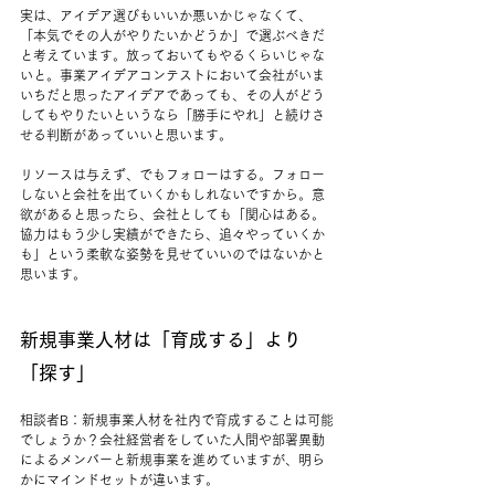
実は、アイデア選びもいいか悪いかじゃなくて、
「本気でその人がやりたいかどうか」で選ぶべきだ
と考えています。放っておいてもやるくらいじゃな
いと。事業アイデアコンテストにおいて会社がいま
いちだと思ったアイデアであっても、その人がどう
してもやりたいというなら「勝手にやれ」と続けさ
せる判断があっていいと思います。
リソースは与えず、でもフォローはする。フォロー
しないと会社を出ていくかもしれないですから。意
欲があると思ったら、会社としても「関心はある。
協力はもう少し実績ができたら、追々やっていくか
も」という柔軟な姿勢を見せていいのではないかと
思います。
新規事業人材は「育成する」より
「探す」
相談者B：新規事業人材を社内で育成することは可能
でしょうか？会社経営者をしていた人間や部署異動
によるメンバーと新規事業を進めていますが、明ら
かにマインドセットが違います。