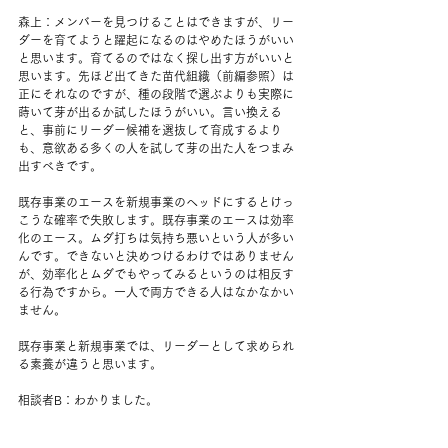
森上：メンバーを見つけることはできますが、リー
ダーを育てようと躍起になるのはやめたほうがいい
と思います。育てるのではなく探し出す方がいいと
思います。先ほど出てきた苗代組織（前編参照）は
正にそれなのですが、種の段階で選ぶよりも実際に
蒔いて芽が出るか試したほうがいい。言い換える
と、事前にリーダー候補を選抜して育成するより
も、意欲ある多くの人を試して芽の出た人をつまみ
出すべきです。
既存事業のエースを新規事業のヘッドにするとけっ
こうな確率で失敗します。既存事業のエースは効率
化のエース。ムダ打ちは気持ち悪いという人が多い
んです。できないと決めつけるわけではありません
が、効率化とムダでもやってみるというのは相反す
る行為ですから。一人で両方できる人はなかなかい
ません。
既存事業と新規事業では、リーダーとして求められ
る素養が違うと思います。
相談者B：わかりました。