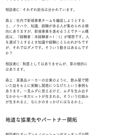
相談者C：それぞれ担当は分かれています。
森上：社内で新規事業チームを編成しようとする
と、ノウハウ、知識、経験がある人が集められる傾
向にありますが、新規事業を進めるうえでチーム構
成は、「経験者：未経験者＝1：1」が理想です。人
を選ぼうとするとき知識や経験にとらわれがちです
が、それではダメです。そういう動きはあるんです
か？
相談者C：制度としてはありませんが、草の根的に
はあります。
森上：某薬品メーカーの企業のように、飲み屋で聞
いた話をもとに実験し開発につなげたという事例も
あります。一見ムダに思えるけど、ムダを生み出す
なかから一本大ヒットが生まれる。そういう仕組み
が生まれると、なにかのきっかけにはなるかと。
地道な協業先やパートナー開拓
相談者D:オープンイノベーションやマッチングの開