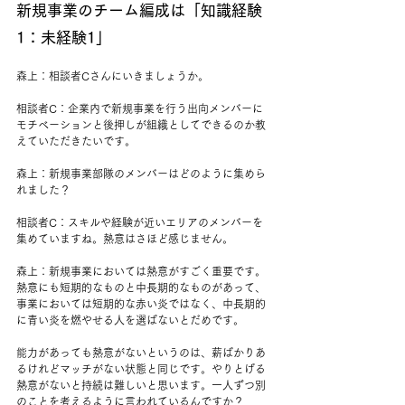
新規事業のチーム編成は「知識経験
1：未経験1」
森上：相談者Cさんにいきましょうか。
相談者C：企業内で新規事業を行う出向メンバーに
モチベーションと後押しが組織としてできるのか教
えていただきたいです。
森上：新規事業部隊のメンバーはどのように集めら
れました？
相談者C：スキルや経験が近いエリアのメンバーを
集めていますね。熱意はさほど感じません。
森上：新規事業においては熱意がすごく重要です。
熱意にも短期的なものと中長期的なものがあって、
事業においては短期的な赤い炎ではなく、中長期的
に青い炎を燃やせる人を選ばないとだめです。
能力があっても熱意がないというのは、薪ばかりあ
るけれどマッチがない状態と同じです。やりとげる
熱意がないと持続は難しいと思います。一人ずつ別
のことを考えるように言われているんですか？