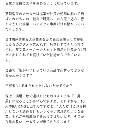
事業が収益の大半を占めるようになっています。
某製造業のメーカーは提案が社長の逆鱗に触れて飛
ばされたものの、独自で研究し、自ら売り込みに行
くなどした結果、いまはその事業だけが儲かってい
たりします。
某IT関連企業も大企業のなかで新規事業として提案
したものがダメと言われて、独立してできた会社で
すし、某文具メーカーの大ヒット商品も社長から2回
ダメ出しされても続けていた技術からできていま
す。
合議で「皆がいい」っていう商品や商材ってどうな
るかわかります？
相談者B：あまりヒットしないとかですか？
森上：満場一致で選ばれたものはよくても「一発
屋」になることが多いんですよね。それよりも、10
人中9人はNGを出すんですけど、1人だけ「これを採
用しないと辞める」というぐらい惚れ込むような事
業。それが全部成功するわけではないけど、そこか
ら息の長いホームランが出てきたりします。