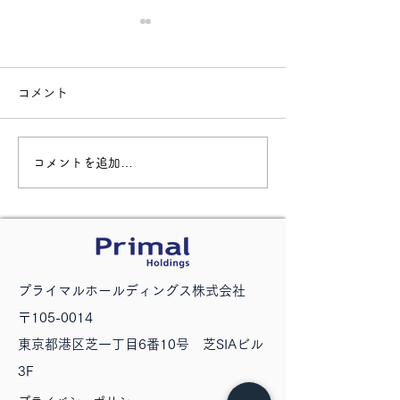
コメント
コメントを追加…
企画段階における新規事
新規事業のアイ
業アイデア抽出方法1
は難しくない
​プライマルホールディングス株式会社
〒105-0014
東京都港区芝一丁目6番10号 芝SIAビル
3F