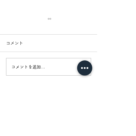
コメント
[採用特設枠]やる気採用
コメントを追加…
[採用募集]新規
げITエンジニア
​プライマルホールディングス株式会社
〒105-0014
東京都港区芝一丁目6番10号 芝SIAビル