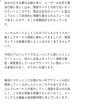
自分の立ち位置は企画を考え、ユーザーの生声を要
求仕様に落とし込み、開発サイドとの折り合いをつ
けていくところです。現在は社内のメンバーに協力
してもらって具体的に実験を進められるフェーズま
で来ましたので、そこの実験設計も行なっていま
す。 ​
コンサルタントとしてこれまでビジネスサイドの一
員としてサービス開発に携わってきましたが、開発
サイドとの距離を感じることは少なくありませんで
した。 ​
今回のプロジェクトではエンジニアと直にコミュニ
ケーションし、徐々に出来上がっていく過程を確
認・都度修正しているのでモノづくりに携わってい
る実感が大きく、やりがいを感じます。 ​
最初にカチッとした仕様がない中でアジャイル的に
開発していくのがしんどいところでもありますが、
どんどんサービスが進化していく過程を見るのは楽
しく、この先の発展を想像するとわくわくし、エン
ジニアとの議論も毎回数時間に及んでしまいます。 ​