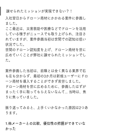
課せられたミッションが実現できない？！ 
入社翌日からドローン商材にかかわる案件に参画し
ました。 
ここ最近は、災害救助や医療などでドローンを活用
している様子がニュースでも取り上げられ、注目さ
れていますが、案件参画当初は世間での認知は低い
状況でした。 
世間のドローン認知度を上げ、ドローン商材を世に
広めていくことが弊社に課せられたミッションでし
た。  
案件参画した当初は、前職とは全く異なる業界で右
も左も分からず、最初の3か月は新規ユーザーにドロ
ーン商材を導入することができず苦労しました。
ドローン商材を世に広めるために、参画したはずが
まったく手に取ってもらえないなんて... 当時は、焦
りに焦っていました。  
振り返ってみると、上手くいかなかった原因は2つあ
ります。 
1.他メーカーとの比較、優位性の把握ができていな
かった