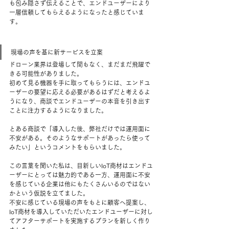
も包み隠さず伝えることで、エンドユーザーにより
一層信頼してもらえるようになったと感じていま
す。 
現場の声を基に新サービスを立案 
ドローン業界は登場して間もなく、まだまだ飛躍で
きる可能性がありました。  
初めて見る機器を手に取ってもらうには、エンドユ
ーザーの要望に応える必要があるはずだと考えるよ
うになり、商談でエンドユーザーの本音を引き出す
ことに注力するようになりました。  
とある商談で「導入した後、弊社だけでは運用面に
不安がある。そのようなサポートがあったら使って
みたい」というコメントをもらいました。  
この言葉を聞いた私は、目新しいIoT商材はエンドユ
ーザーにとっては魅力的である一方、運用面に不安
を感じている企業は他にもたくさんいるのではない
かという仮説を立てました。  
不安に感じている現場の声をもとに顧客へ提案し、
IoT商材を導入していただいたエンドユーザーに対し
てアフターサポートを実施するプランを新しく作り