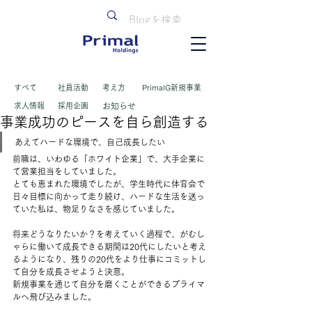
すべて
​社員活動
考え方
PrimalG新規事業
求人情報
採用企画
お知らせ
事業成功のピースを自ら創造する
あえてハードな環境で、自己成長したい
前職は、いわゆる「ホワイト企業」で、大手企業に
て営業担当をしていました。 
とても恵まれた環境でしたが、学生時代に体育会で
日々目標に向かって走り続け、ハードな生活を送っ
ていた私は、物足りなさを感じていました。 
将来どうなりたいか？を考えていく過程で、がむし
ゃらに働いて成長できる期間は20代にしたいと考え
るようになり、残りの20代をより仕事にコミットし
て自分を成長させようと決意。 
新規事業を通じて自分を磨くことができるプライマ
ルへ飛び込みました。  