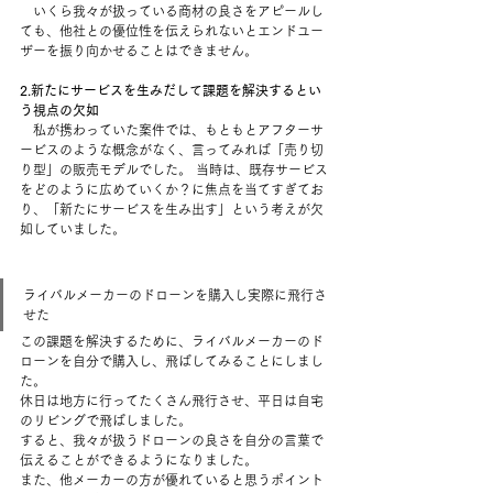
　いくら我々が扱っている商材の良さをアピールし
ても、他社との優位性を伝えられないとエンドユー
ザーを振り向かせることはできません。  
2.新たにサービスを生みだして課題を解決するとい
う視点の欠如
　私が携わっていた案件では、もともとアフターサ
ービスのような概念がなく、言ってみれば「売り切
り型」の販売モデルでした。 当時は、既存サービス
をどのように広めていくか？に焦点を当てすぎてお
り、「新たにサービスを生み出す」という考えが欠
如していました。 
ライバルメーカーのドローンを購入し実際に飛行さ
せた  
この課題を解決するために、ライバルメーカーのド
ローンを自分で購入し、飛ばしてみることにしまし
た。
休日は地方に行ってたくさん飛行させ、平日は自宅
のリビングで飛ばしました。  
すると、我々が扱うドローンの良さを自分の言葉で
伝えることができるようになりました。  
また、他メーカーの方が優れていると思うポイント