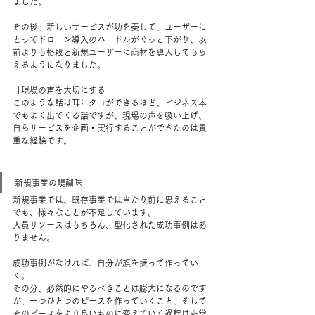
ました。  
その後、新しいサービスが功を奏して、ユーザーに
とってドローン導入のハードルがぐっと下がり、以
前よりも格段と新規ユーザーに商材を導入してもら
えるようになりました。
「現場の声を大切にする」  
このような話は耳にタコができるほど、ビジネス本
でもよく出てくる話ですが、現場の声を吸い上げ、
自らサービスを企画・実行することができたのは貴
重な経験です。 
新規事業の醍醐味  
新規事業では、既存事業では当たり前に思えること
でも、様々なことが不足しています。 
人員リソースはもちろん、型化された成功事例はあ
りません。  
成功事例がなければ、自分が旗を振って作ってい
く。 
その分、必然的にやるべきことは膨大になるのです
が、一つひとつのピースを作っていくこと、そして
そのピースをより良いものに変えていく過程は非常