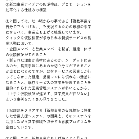
②新規事業アイデアの仮説検証、プロモーションを
効率化する仕組みの構築
①に関しては、幼い頃からの夢である「複数事業を
自分で立ち上げる。」を実現するための最初の事業
にするべく、事業立ち上げに挑戦しています。
クイックな仮説検証が求められる新規サービスの営
業活動において、
・企画メンバーと営業メンバーを繋ぎ、組織一体で
の仮説検証ができること
・断られた理由が商材にあるのか、ターゲットにあ
るのか、営業手法にあるのか切り分けができること
が重要になるのですが、既存サービスの営業しか行
ってこなかった組織、営業マンには慣れない活動に
なることと、既存サービスの営業を管理することを
目的に作られた営業管理システムが多いことから、
「上手く仮説検証が進まず、営業成果が伸びない」
という事例をたくさん見てきました。
上記課題をクリアする「新規事業の仮説検証に特化
した営業支援システム」の開発と、そのシステムを
活用しながら営業組織を改善する育成プログラムを
企画しています。
②に関しては、新規事業立ち上げ時によく見られ