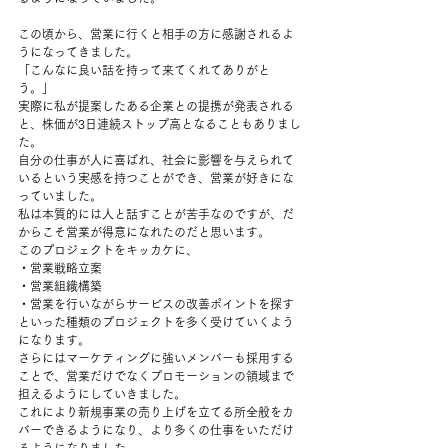
この頃から、営業に行くと相手の方に感謝されるよ
うになってきました。
「こんなに良い話を持って来てくれてありがと
う。」
実際に私が提案したある企業との提携が発表される
と、株価が3日連続ストップ高となることもありまし
た。
自分の仕事が人に喜ばれ、社会に影響を与えられて
いるという実感を持つことができ、営業が好きにな
っていました。
私は本質的には人と話すことが苦手なのですが、だ
からこそ営業が得意になれたのだと思います。
このプロジェクトをキッカケに、
・営業戦略立案
・営業組織構築
・営業を行いながらサービスの改善ポイントを探す
といった種類のプロジェクトを多く受けていくよう
になります。
さらにはマーケティングに強いメンバーも採用する
ことで、営業だけでなくプロモーションの領域まで
担えるようにしていきました。
これにより新規事業の売り上げを立てる所全般をカ
バーできるようになり、より多くの仕事をいただけ