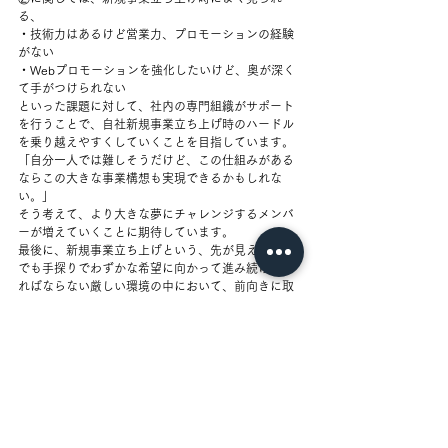
る、
・技術力はあるけど営業力、プロモーションの経験
がない
・Webプロモーションを強化したいけど、奥が深く
て手がつけられない
といった課題に対して、社内の専門組織がサポート
を行うことで、自社新規事業立ち上げ時のハードル
を乗り越えやすくしていくことを目指しています。
「自分一人では難しそうだけど、この仕組みがある
ならこの大きな事業構想も実現できるかもしれな
い。」
そう考えて、より大きな夢にチャレンジするメンバ
ーが増えていくことに期待しています。
最後に、新規事業立ち上げという、先が見えない中
でも手探りでわずかな希望に向かって進み続けなけ
ればならない厳しい環境の中において、前向きに取
り組んで挑戦を続ける仲間がたくさん居るというこ
とは本当に心強く、貴重な環境です。
事業立ち上げに挑戦したいという方はぜひ、プライ
マルで一緒に働いてみませんか？
社員活動