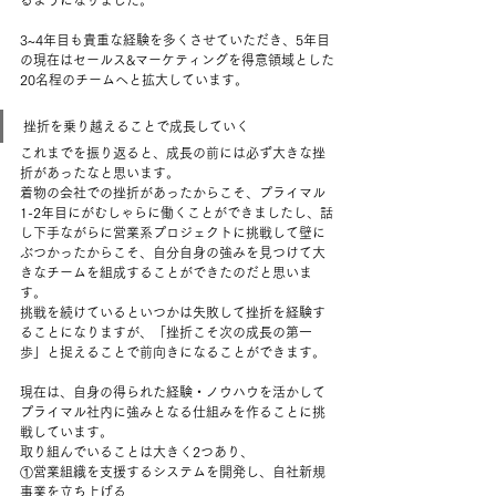
るようになりました。
3~4年目も貴重な経験を多くさせていただき、5年目
の現在はセールス&マーケティングを得意領域とした
20名程のチームへと拡大しています。
挫折を乗り越えることで成長していく
これまでを振り返ると、成長の前には必ず大きな挫
折があったなと思います。
着物の会社での挫折があったからこそ、プライマル
1-2年目にがむしゃらに働くことができましたし、話
し下手ながらに営業系プロジェクトに挑戦して壁に
ぶつかったからこそ、自分自身の強みを見つけて大
きなチームを組成することができたのだと思いま
す。
挑戦を続けているといつかは失敗して挫折を経験す
ることになりますが、「挫折こそ次の成長の第一
歩」と捉えることで前向きになることができます。
現在は、自身の得られた経験・ノウハウを活かして
プライマル社内に強みとなる仕組みを作ることに挑
戦しています。
取り組んでいることは大きく2つあり、
①営業組織を支援するシステムを開発し、自社新規
事業を立ち上げる