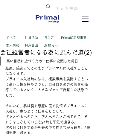
すべて
​社員活動
考え方
PrimalG新規事業
求人情報
採用企画
お知らせ
会社経営者になる為に選んだ道(2)
高い目標に近づくために仕事に没頭した毎日
結果、縁あってこのままプライマルに入社すること
になります。
プライマル入社時の私は、複数事業を展開するとい
う高い目標を持ちつつも、自分自身の力の無さを痛
感しているという、大きなギャップ自覚した状態で
した。
そのため、私は魂を悪魔に売る覚悟でプライマルに
入社し、鬼のように仕事をしました。
次々とやるべきこと、学ぶべきことが出てきて、そ
れらをこなしていると24時を平気で過ぎる。
次の日に何をするかを頭の中で描きながら眠り、2時
間半後に起きる。