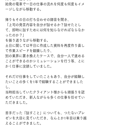
始発の電車で一日の仕事の流れを何度も何度もイメ
ージしながら移動する。
帰りもその日の打ち合わせの録音を聞き、
「上司の発言内容を自分が話せるか？話せたとし
て、即時に話すためには何を知らなければならなか
ったのか？」
を振り返りながら移動する。
土日に関しては平日に作成した資料を再度作り直し
て作業スピードを鍛錬したり、
別の業界に置き換えたケースで、自分一人で進める
ことができるのかシミュレーションを行う等、とに
かく仕事に没頭していました。
それだけ仕事をしていたこともあり、自分が経験し
たいことの多くを1年で経験することができました
し、
当時担当していたクライアント様からも頑張りを認
めていただき、新人ながらも多くの仕事を任せてい
ただきました。
苦手だった「話すこと」についても、つたないプレ
ゼンを大目に見ていただき、なんとか1年目は乗り越
えることができました。