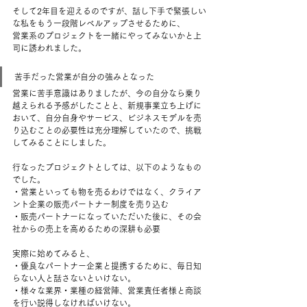
そして2年目を迎えるのですが、話し下手で緊張しい
な私をもう一段階レベルアップさせるために、
営業系のプロジェクトを一緒にやってみないかと上
司に誘われました。
苦手だった営業が自分の強みとなった
営業に苦手意識はありましたが、今の自分なら乗り
越えられる予感がしたことと、新規事業立ち上げに
おいて、自分自身やサービス、ビジネスモデルを売
り込むことの必要性は充分理解していたので、挑戦
してみることにしました。
行なったプロジェクトとしては、以下のようなもの
でした。
・営業といっても物を売るわけではなく、クライア
ント企業の販売パートナー制度を売り込む
・販売パートナーになっていただいた後に、その会
社からの売上を高めるための深耕も必要
実際に始めてみると、
・優良なパートナー企業と提携するために、毎日知
らない人と話さないといけない。
・様々な業界・業種の経営陣、営業責任者様と商談
を行い説得しなければいけない。