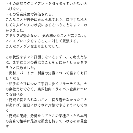
・その商談でクライアントを引っ張っていかないと
いけない。
・その営業成果で評価される。
こんなことが自分に求められており、口下手な私と
しては大ピンチの状況にあるということはすぐにわ
かりました。
アドリブが効かない。 気の利いたことが言えない。
アイスブレイクをすることに対して緊張する。
こんなダメダメな走り出しでした。
この状況をすぐに打開しないとまずい、と考えた私
は、まずは自分の得意なことをとにかくしっかりや
ろうと決めました。
・商材、パートナー制度の知識について誰よりも詳
しくなる
・相手の会社について事前に多くリサーチする。そ
の会社だけでなく、業界動向・ライバル企業につい
ても調べる
・商談で答えられないこと、切り返せなかったこと
があれば、翌日にはそれに対処できるようにしてお
く
・商談の記録、分析をしてどこの業種だったら本当
の意味で相手に最適な提案を持っていけるのか見出
す