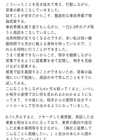
こういったことを突き詰めて考え、行動しながら、
営業の数をこなしていきました。
話すことが苦手だからこそ、徹底的な事前準備で理
論武装する。
事前準備も振り返りもしながら、一日2-3件のアポ取
りと商談をこなしていました。
当然時間が足りなくなるのですが、幸い私は短い睡
眠時間でも充分に戦える身体を持っていたので、こ
れらを同時に行うことができました。
うまく営業できないからこそ、相手を観察しながら
営業できるように提案書を全て記憶し、相手を見続
けながら営業する。
感覚で話を展開することができないため、営業の論
理について勉強し、商談の中で学んだことをすぐに
試してみる。
こんなことをしながら4ヶ月も経ってくると、いつし
か相手の表情で次に何を言われるかわかるようにな
ってきて、その後には、相手からの質問を自分でコ
ントロールして引き出せるようになっていました。
6-7ヶ月もすると、リサーチした業界数、商談した企
業数も相当なものになっており、業界の動向や成功
した企業の事例等を交えながら、「御社と提携して
こんなことに挑戦したい。」と自分の本心から語れ
るようになっていました。