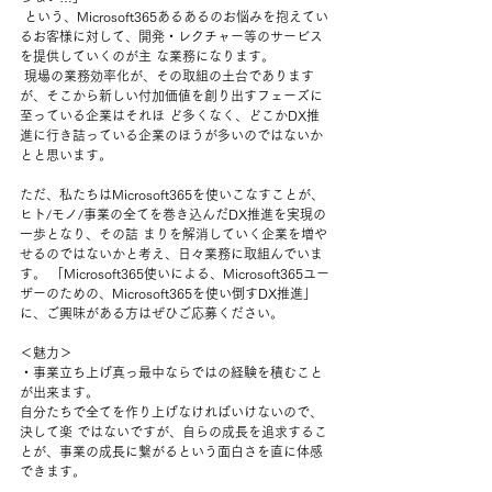
 という、Microsoft365あるあるのお悩みを抱えてい
るお客様に対して、開発・レクチャー等のサービス
を提供していくのが主 な業務になります。
 現場の業務効率化が、その取組の土台であります
が、そこから新しい付加価値を創り出すフェーズに
至っている企業はそれほ ど多くなく、どこかDX推
進に行き詰っている企業のほうが多いのではないか
とと思います。 
ただ、私たちはMicrosoft365を使いこなすことが、
ヒト/モノ/事業の全てを巻き込んだDX推進を実現の
一歩となり、その詰 まりを解消していく企業を増や
せるのではないかと考え、日々業務に取組んでいま
す。 「Microsoft365使いによる、Microsoft365ユー
ザーのための、Microsoft365を使い倒すDX推進」 
に、ご興味がある方はぜひご応募ください。 
＜魅力＞ 
・事業立ち上げ真っ最中ならではの経験を積むこと
が出来ます。
自分たちで全てを作り上げなければいけないので、
決して楽 ではないですが、自らの成長を追求するこ
とが、事業の成長に繋がるという面白さを直に体感
できます。 