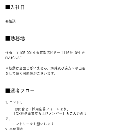
■入社日
要相談
■勤務地
住所：〒105-0014 東京都港区芝一丁目6番10号 芝
SIAビル3F
＊転勤は当面ございません。海外及び遠方への出張
をして頂く可能性がございます。
■選考フロー
1. エントリー
        お問合せ・採用応募フォームより、
「
DX推進事業立ち上げメンバー
」とご入力
のう
え、
　　エントリーをお願いします
2. 書類選考