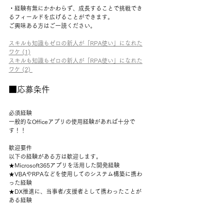
・経験有無にかかわらず、成長することで挑戦でき
るフィールドを広げることができます。 　
ご興味ある方はご一読ください。
スキルも知識もゼロの新人が「RPA使い」になれた
ワケ (1)
スキルも知識もゼロの新人が「RPA使い」になれた
ワケ (2) 
■応募条件
必須経験 
一般的なOfficeアプリの使用経験があれば十分で
す！！ 
歓迎要件 
以下の経験がある方は歓迎します。 
★Microsoft365アプリを活用した開発経験 
★VBAやRPAなどを使用してのシステム構築に携わ
った経験 
★DX推進に、当事者/支援者として携わったことが
ある経験