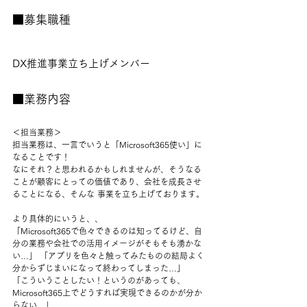
■募集職種
DX推進事業立ち上げメンバー
■業務内容
＜担当業務＞ 
担当業務は、一言でいうと「Microsoft365使い」に
なることです！ 
なにそれ？と思われるかもしれませんが、そうなる
ことが顧客にとっての価値であり、会社を成長させ
ることになる、そんな 事業を立ち上げております。 
より具体的にいうと、、 
「Microsoft365で色々できるのは知ってるけど、自
分の業務や会社での活用イメージがそもそも湧かな
い…」 「アプリを色々と触ってみたものの結局よく
分からずじまいになって終わってしまった…」 
「こういうことしたい！というのがあっても、
Microsoft365上でどうすれば実現できるのかが分か
らない…」