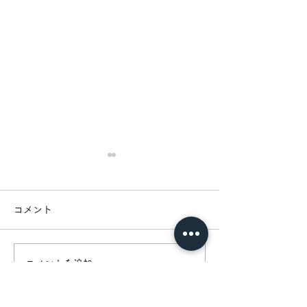
コメント
コメントを追加…
新規事業について代表に
[採用募集]新規
聞きました
げITエンジニア