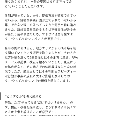
様々ありますが、 一番の要因はまずは”やってみ
る”ということだと思います。
体制が整っていないから、提供方法が確立できてい
ないから、綿密な事業計画が立てられていないから
等、できない理由を並べてしまうと何事も前に進み
ません。新規事業を始めるときは不確実性があるの
が当たり前の環境のため、できない理由を探すよ
り、”やってみる”ということが重要です。
当時の例にあげると、地方エリアからRPA市場を切
り開いていくという選択を取りましたが、そのとき
は方針案を決めて2週間後にはその地方に趣き、RPA
サービスの提供・検証を始めていました。東京にし
か拠点がなく、その地方での体制等はなにもない状
況でしたが、結果としてはその判断とスピーディー
な行動が事業の成長に大きな影響を及ぼしてお
り、”やってみる”ことでの価値を感じています。
“どうするか”を考え続ける 
勿論、ただ”やってみる”だけではいけません。 必
ず、検証・改善を繰り返し、どうすればより良くで
きるかを考え続けることが必要です。